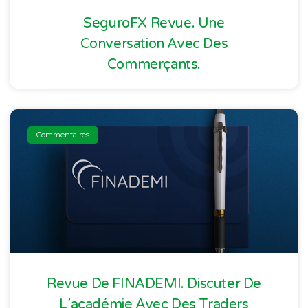
SeguroFX Revue. Une
Conversation Avec Des
Commerçants.
Commentaires
Revue De FINADEMI. Discuter De
L’académie Avec Des Traders