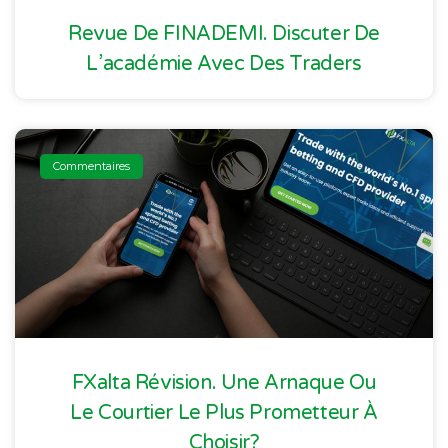
Revue De FINADEMI. Discuter De
L’académie Avec Des Traders
Commentaires
FXalta Révision. Une Arnaque Ou
Le Courtier Le Plus Prometteur À
Choisir?