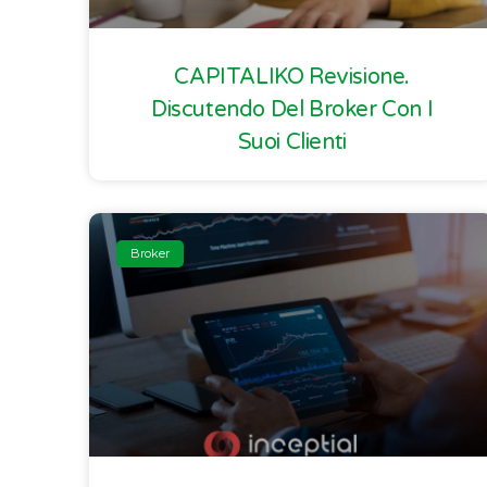
CAPITALIKO Revisione.
Discutendo Del Broker Con I
Suoi Clienti
Broker