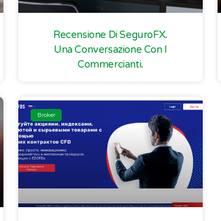
Recensione Di SeguroFX.
Una Conversazione Con I
Commercianti.
Broker