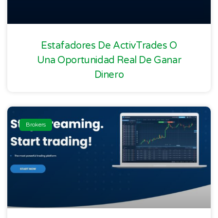
Estafadores De ActivTrades O
Una Oportunidad Real De Ganar
Dinero
Brokers