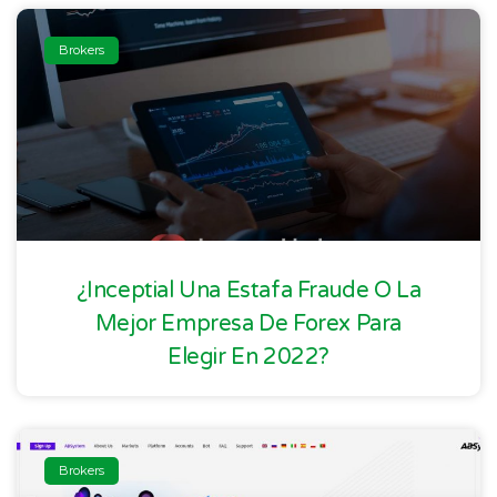
Brokers
¿Inceptial Una Estafa Fraude O La
Mejor Empresa De Forex Para
Elegir En 2022?
Brokers