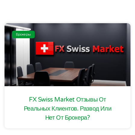
Брокеры
FX Swiss Market Отзывы От
Реальных Клиентов. Развод Или
Нет От Брокера?