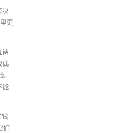
您决
里更
位诗
我偶
验。
不能
的钱
它们