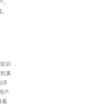
户，
婚，
培训
到满
的评
用户
味着