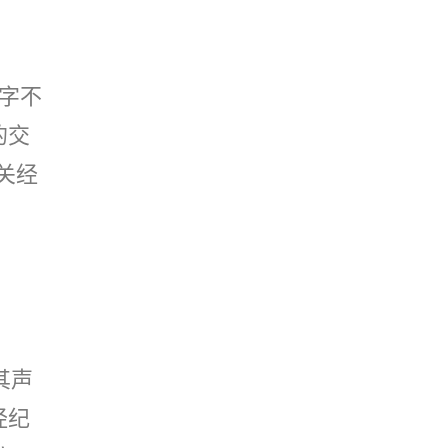
数字不
的交
关经
其声
经纪